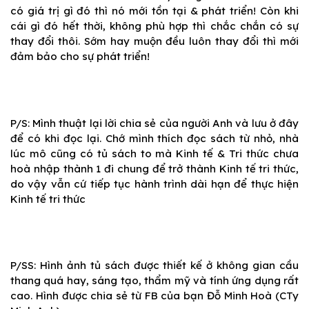
có giá trị gì đó thì nó mới tồn tại & phát triển! Còn khi
cái gì đó hết thời, không phù hợp thì chắc chắn có sự
thay đổi thôi. Sớm hay muộn đều luôn thay đổi thì mới
đảm bảo cho sự phát triển!
P/S: Mình thuật lại lời chia sẻ của người Anh và lưu ở đây
để có khi đọc lại. Chớ mình thích đọc sách từ nhỏ, nhà
lúc mô cũng có tủ sách to mà Kinh tế & Tri thức chưa
hoà nhập thành 1 đi chung để trở thành Kinh tế tri thức,
do vậy vẫn cứ tiếp tục hành trình dài hạn để thực hiện
Kinh tế tri thức
P/SS: Hình ảnh tủ sách được thiết kế ở không gian cầu
thang quá hay, sáng tạo, thẩm mỹ và tính ứng dụng rất
cao. Hình được chia sẻ từ FB của bạn Đỗ Minh Hoà (CTy