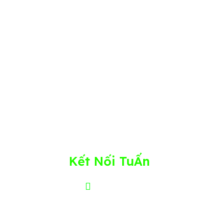
xây dựng Nền Tảng - vận hành & phát triển
Doanh nghiệp SMEs; chia sẻ, truyền cảm hứng
để giúp Chủ DN trong ngành XD, KSXD phát
triển dài hạn trong sự nghiệp và cuộc sống!
Nguyễn Đức Tuấn – Người kiến tạo nền tảng
doanh nghiệp bền vững, từ hệ thống vận hành
đến chiều sâu con người
Kết Nối TuẤn
FACEBOOK