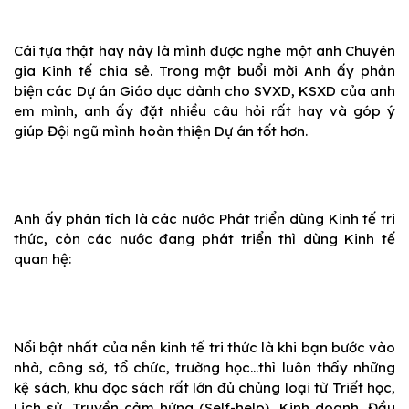
Cái tựa thật hay này là mình được nghe một anh Chuyên
gia Kinh tế chia sẻ. Trong một buổi mời Anh ấy phản
biện các Dự án Giáo dục dành cho SVXD, KSXD của anh
em mình, anh ấy đặt nhiều câu hỏi rất hay và góp ý
giúp Đội ngũ mình hoàn thiện Dự án tốt hơn.
Anh ấy phân tích là các nước Phát triển dùng Kinh tế tri
thức, còn các nước đang phát triển thì dùng Kinh tế
quan hệ:
Nổi bật nhất của nền kinh tế tri thức là khi bạn bước vào
nhà, công sở, tổ chức, trường học…thì luôn thấy những
kệ sách, khu đọc sách rất lớn đủ chủng loại từ Triết học,
Lịch sử, Truyền cảm hứng (Self-help), Kinh doanh, Đầu