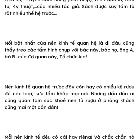
tư, Kỹ thuật,…của nhiều tác giả. Sách được suy tầm từ
rất nhiều thế hệ trước…
Nổi bật nhất của nền kinh tế quan hệ là đi đâu cũng
thấy treo các tấm hình chụp với bác này, bác nọ, ông A,
bà B…của Cơ quan này, Tổ chức kia!
Nền kinh tế quan hệ trước đây còn hay có nhiều kệ rượu
đủ các loại, sưu tầm khắp mọi nơi. Nhưng dần dần ai
cũng quan tâm sức khoẻ nên tủ rượu ở phòng khách
cũng mai một dần dần!
Mỗi nền kinh tế đều có cái hay riêng! Và chắc chắn nó