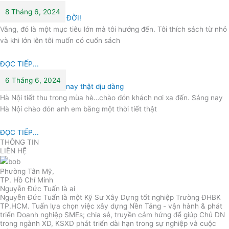
8 Tháng 6, 2024
CUỐN SÁCH CUỘC ĐỜI!
Vâng, đó là một mục tiêu lớn mà tôi hướng đến. Tôi thích sách từ nhỏ
và khi lớn lên tôi muốn có cuốn sách
ĐỌC TIẾP...
6 Tháng 6, 2024
Khung trời HN sáng nay thật dịu dàng
Hà Nội tiết thu trong mùa hè…chào đón khách nơi xa đến. Sáng nay
Hà Nội chào đón anh em bằng một thời tiết thật
ĐỌC TIẾP...
THÔNG TIN
LIÊN HỆ
Phường Tân Mỹ,
TP. Hồ Chí Minh
Nguyễn Đức Tuấn là ai
Nguyễn Đức Tuấn là một Kỹ Sư Xây Dựng tốt nghiệp Trường ĐHBK
TP.HCM. Tuấn lựa chọn việc xây dựng Nền Tảng - vận hành & phát
triển Doanh nghiệp SMEs; chia sẻ, truyền cảm hứng để giúp Chủ DN
trong ngành XD, KSXD phát triển dài hạn trong sự nghiệp và cuộc