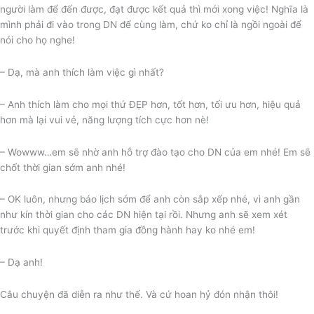
người làm để đến được, đạt được kết quả thì mới xong việc! Nghĩa là
mình phải đi vào trong DN để cùng làm, chứ ko chỉ là ngồi ngoài để
nói cho họ nghe!
– Dạ, mà anh thích làm việc gì nhất?
– Anh thích làm cho mọi thứ ĐẸP hơn, tốt hơn, tối ưu hơn, hiệu quả
hơn mà lại vui vẻ, năng lượng tích cực hơn nè!
– Wowww…em sẽ nhờ anh hỗ trợ đào tạo cho DN của em nhé! Em sẽ
chốt thời gian sớm anh nhé!
– OK luôn, nhưng báo lịch sớm để anh còn sắp xếp nhé, vì anh gần
như kín thời gian cho các DN hiện tại rồi. Nhưng anh sẽ xem xét
trước khi quyết định tham gia đồng hành hay ko nhé em!
– Dạ anh!
Câu chuyện đã diễn ra như thế. Và cứ hoan hỷ đón nhận thôi!