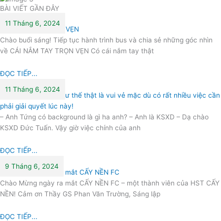
BÀI VIẾT GẦN ĐÂY
11 Tháng 6, 2024
CÁI NẮM TAY TRỌN VẸN
Chào buổi sáng! Tiếp tục hành trình bus và chia sẻ những góc nhìn
về CÁI NẮM TAY TRỌN VẸN Có cái nắm tay thật
ĐỌC TIẾP...
11 Tháng 6, 2024
Mỗi ngày trôi qua như thế thật là vui vẻ mặc dù có rất nhiều việc cần
phải giải quyết lúc này!
– Anh Tứng có background là gì ha anh? – Anh là KSXD – Dạ chào
KSXD Đức Tuấn. Vậy giờ việc chính của anh
ĐỌC TIẾP...
9 Tháng 6, 2024
Chào Mừng ngày ra mắt CẤY NỀN FC
Chào Mừng ngày ra mắt CẤY NỀN FC – một thành viên của HST CẤY
NỀN! Cảm ơn Thầy GS Phan Văn Trường, Sáng lập
ĐỌC TIẾP...