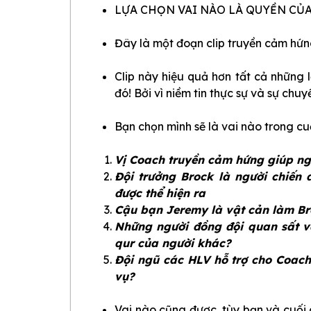
LỰA CHỌN VAI NÀO LÀ QUYỀN CỦA
Đây là một đoạn clip truyền cảm hứn
Clip này hiệu quả hơn tất cả những l
đó! Bởi vì niềm tin thực sự và sự chuy
Bạn chọn mình sẽ là vai nào trong cu
Vị Coach truyền cảm hứng giúp n
Đội trưởng Brock là người chiến 
được thể hiện ra
Cậu bạn Jeremy là vật cản làm Bro
Những người đồng đội quan sất và
qur của người khác?
Đội ngũ các HLV hỗ trợ cho Coach
vụ?
Vai nào cũng được, tùy bạn và cuối 