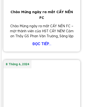
Chào Mừng ngày ra mắt CẤY NỀN
FC
Chào Mừng ngày ra mắt CẤY NỀN FC –
một thành viên của HST CẤY NỀN! Cảm
ơn Thầy GS Phan Văn Trường, Sáng lập
ĐỌC TIẾP...
8 Tháng 6, 2024