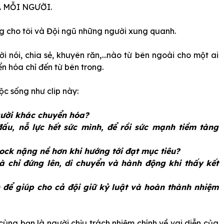
 MỖI NGƯỜI.
g cho tôi và Đội ngũ những người xung quanh.
ời nói, chia sẻ, khuyên răn,…nào từ bên ngoài cho một ai
ển hóa chỉ đến từ bên trong.
ộc sống như clip này:
gười khác chuyển hóa?
đấu, nỗ lực hết sức mình, để rồi sức mạnh tiềm tàng
ck nặng nề hơn khi hướng tới đạt mục tiêu?
 chỉ đứng lên, di chuyển và hành động khi thấy kết
 để giúp cho cả đội giữ kỷ luật và hoàn thành nhiệm
cùng bạn là người chịu trách nhiệm chính về vai diễn của