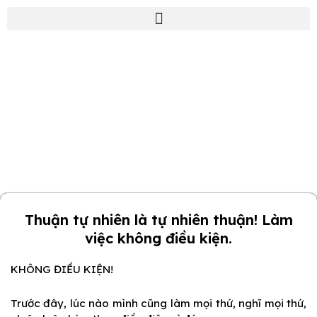
Nhảy
tới
nội
dung
BLOG
Nguyễn Đức Tuấn
Nền Tảng Doanh Nghiệp 5.0 (BOB 5.0)
Thuận tự nhiên là tự nhiên thuận! Làm
việc không điều kiện.
KHÔNG ĐIỀU KIỆN!
Trước đây, lúc nào mình cũng làm mọi thứ, nghĩ mọi thứ,