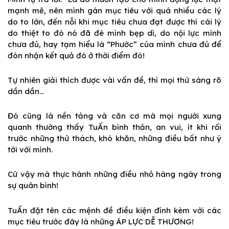
mạnh mẽ, nên mình gán mục tiêu với quá nhiều các lý
do to lớn, đến nỗi khi mục tiêu chưa đạt được thì cái lý
do thiệt to đó nó đã đè mình bẹp dí, do nội lực mình
chưa đủ, hay tạm hiểu là “Phước” của mình chưa đủ để
đón nhận kết quả đó ở thời điểm đó!
Tự nhiên giải thích được vài vấn đề, thì mọi thứ sáng rõ
dần dần…
Đó cũng là nền tảng và căn cơ mà mọi người xung
quanh thường thấy TuẤn bình thản, an vui, ít khi rối
trước những thử thách, khó khăn, những điều bất như ý
tới với mình.
Cứ vậy mà thực hành những điều nhỏ hàng ngày trong
sự quân bình!
TuẤn đặt tên các mệnh đề điều kiện đính kèm với các
mục tiêu trước đây là những ÁP LỰC DỄ THƯƠNG!