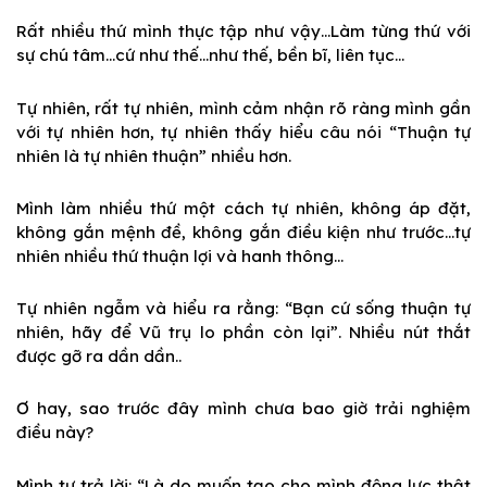
Rất nhiều thứ mình thực tập như vậy…Làm từng thứ với
sự chú tâm…cứ như thế…như thế, bền bĩ, liên tục…
Tự nhiên, rất tự nhiên, mình cảm nhận rõ ràng mình gần
với tự nhiên hơn, tự nhiên thấy hiểu câu nói “Thuận tự
nhiên là tự nhiên thuận” nhiều hơn.
Mình làm nhiều thứ một cách tự nhiên, không áp đặt,
không gắn mệnh đề, không gắn điều kiện như trước…tự
nhiên nhiều thứ thuận lợi và hanh thông…
Tự nhiên ngẫm và hiểu ra rằng: “Bạn cứ sống thuận tự
nhiên, hãy để Vũ trụ lo phần còn lại”. Nhiều nút thắt
được gỡ ra dần dần..
Ơ hay, sao trước đây mình chưa bao giờ trải nghiệm
điều này?
Mình tự trả lời: “Là do muốn tạo cho mình động lực thật