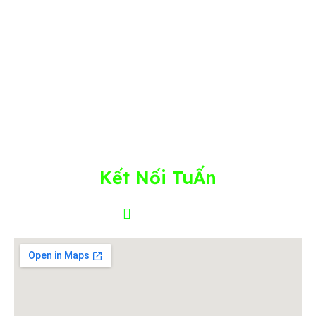
để giúp Chủ DN trong ngành XD, KSXD phát
triển dài hạn trong sự nghiệp và cuộc sống!
Nguyễn Đức Tuấn – Người kiến tạo nền tảng
doanh nghiệp bền vững, từ hệ thống vận hành
đến chiều sâu con người
Kết Nối TuẤn
FACEBOOK