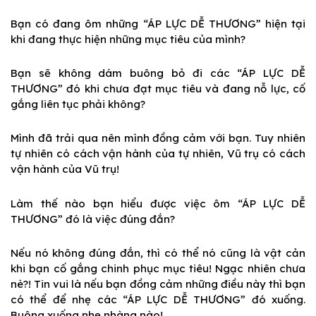
Bạn có đang ôm những “ÁP LỰC DỄ THƯƠNG” hiện tại
khi đang thực hiện những mục tiêu của mình?
Bạn sẽ không dám buông bỏ đi các “ÁP LỰC DỄ
THƯƠNG” đó khi chưa đạt mục tiêu và đang nỗ lực, cố
gắng liên tục phải không?
Mình đã trải qua nên mình đồng cảm với bạn. Tuy nhiên
tự nhiên có cách vận hành của tự nhiên, Vũ trụ có cách
vận hành của Vũ trụ!
Làm thế nào bạn hiểu được việc ôm “ÁP LỰC DỄ
THƯƠNG” đó là việc đúng đắn?
Nếu nó không đúng đắn, thì có thể nó cũng là vật cản
khi bạn cố gắng chinh phục mục tiêu! Ngạc nhiên chưa
nè?! Tin vui là nếu bạn đồng cảm những điều này thì bạn
có thể để nhẹ các “ÁP LỰC DỄ THƯƠNG” đó xuống.
Buông xuống nhẹ nhàng nào!