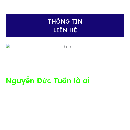
THÔNG TIN
LIÊN HỆ
Phường Tân Mỹ,
TP. Hồ Chí Minh
Nguyễn Đức Tuấn là ai
Nguyễn Đức Tuấn là một Kỹ Sư Xây Dựng tốt
nghiệp Trường ĐHBK TP.HCM. Tuấn lựa chọn việc
xây dựng Nền Tảng - vận hành & phát triển
Doanh nghiệp SMEs; chia sẻ, truyền cảm hứng