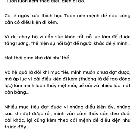
…luôn luôn kèm theo điều điện gì đó.
Có lẽ ngày xưa thích học Toán nên mệnh đề nào cũng
cần có điều kiện đi kèm.
Ví
dụ: chạy bộ vì cần sức khỏe tốt, nỗ lực làm để được
tăng lương, thể hiện sự nổi bật để người khác để ý mình…
Một thời gian khá dài như thế…
Và hệ quả là đôi khi mục tiêu mình muốn chưa đạt được,
mà áp lực vì cái điều kiện đi kèm (thường là để tạo động
lực) làm mình luôn thấy mệt mỏi, uể oải và nhiều lúc mất
cân bằng…
Nhiều mục tiêu đạt được vì những điều kiện ấy, những
sau khi đạt được rồi, mình vẫn cảm thấy cần đeo đuổi
cái khác, lại cũng kèm theo cái mệnh đề điều kiện như
trước đây…