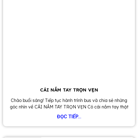
CÁI NẮM TAY TRỌN VẸN
Chào buổi sáng! Tiếp tục hành trình bus và chia sẻ những
góc nhìn về CÁI NẮM TAY TRỌN VẸN Có cái nắm tay thật
ĐỌC TIẾP...