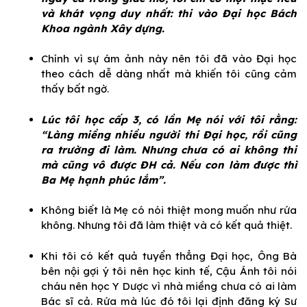
và khát vọng duy nhất: thi vào Đại học Bách
Khoa ngành Xây dựng.
Chính vì sự ám ảnh này nên tôi đã vào Đại học
theo cách dễ dàng nhất mà khiến tôi cũng cảm
thấy bất ngờ.
Lúc tôi học cấp 3, có lần Mẹ nói với tôi rằng:
“Làng miềng nhiều người thi Đại học, rồi cũng
ra trường đi làm. Nhưng chưa có ai không thi
mà cũng vô được ĐH cả. Nếu con làm được thì
Ba Mẹ hạnh phúc lắm”.
Không biết là Mẹ có nói thiệt mong muốn như rứa
không. Nhưng tôi đã làm thiệt và có kết quả thiệt.
Khi tôi có kết quả tuyển thẳng Đại học, Ông Bà
bên nội gợi ý tôi nên học kinh tế, Cậu Ánh tôi nói
cháu nên học Y Dược vì nhà miềng chưa có ai làm
Bác sĩ cả. Rứa mà lúc đó tôi lại định đăng ký Sư