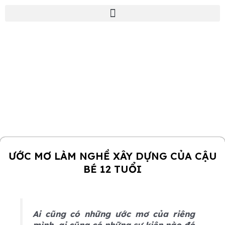
Nhảy
tới
nội
dung
BLOG
Nguyễn Đức Tuấn
Nền Tảng Doanh Nghiệp 5.0 (BOB 5.0)
ƯỚC MƠ LÀM NGHỀ XÂY DỰNG CỦA CẬU
BÉ 12 TUỔI
Ai cũng có những ước mơ của riêng
mình, ai cũng có những sự kiện nào đó