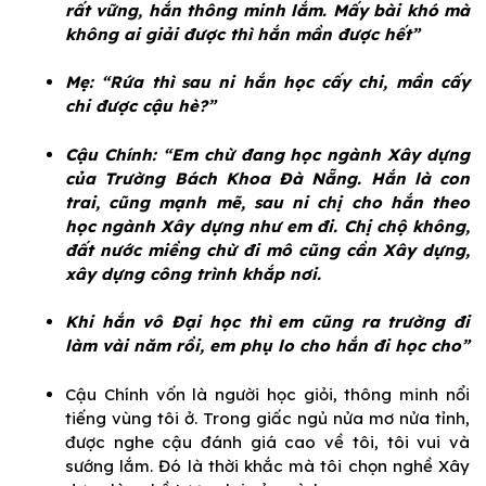
rất vững, hắn thông minh lắm. Mấy bài khó mà
không ai giải được thì hắn mần được hết”
Mẹ: “Rứa thì sau ni hắn học cấy chi, mần cấy
chi được cậu hè?”
Cậu Chính: “Em chừ đang học ngành Xây dựng
của Trường Bách Khoa Đà Nẵng. Hắn là con
trai, cũng mạnh mẽ, sau ni chị cho hắn theo
học ngành Xây dựng như em đi. Chị chộ không,
đất nước miềng chừ đi mô cũng cần Xây dựng,
xây dựng công trình khắp nơi.
Khi hắn vô Đại học thì em cũng ra trường đi
làm vài năm rồi, em phụ lo cho hắn đi học cho”
Cậu Chính vốn là người học giỏi, thông minh nổi
tiếng vùng tôi ở. Trong giấc ngủ nửa mơ nửa tỉnh,
được nghe cậu đánh giá cao về tôi, tôi vui và
sướng lắm. Đó là thời khắc mà tôi chọn nghề Xây