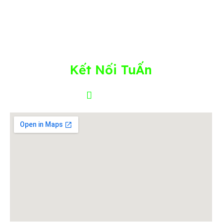
Nguyễn Đức Tuấn – Người kiến tạo nền tảng
doanh nghiệp bền vững, từ hệ thống vận hành
đến chiều sâu con người
Kết Nối TuẤn
FACEBOOK