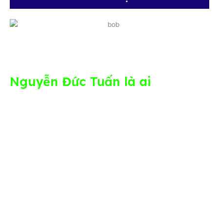
Phường Tân Mỹ,
TP. Hồ Chí Minh
Nguyễn Đức Tuấn là ai
Nguyễn Đức Tuấn là một Kỹ Sư Xây Dựng tốt
nghiệp Trường ĐHBK TP.HCM. Tuấn lựa chọn việc
xây dựng Nền Tảng - vận hành & phát triển
Doanh nghiệp SMEs; chia sẻ, truyền cảm hứng
để giúp Chủ DN trong ngành XD, KSXD phát
triển dài hạn trong sự nghiệp và cuộc sống!