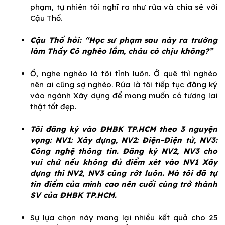
phạm, tự nhiên tôi nghĩ ra như rứa và chia sẻ với
Cậu Thố.
Cậu Thố hỏi: “Học sư phạm sau này ra trường
làm Thầy Cô nghèo lắm, cháu có chịu không?”
Ồ, nghe nghèo là tôi tỉnh luôn. Ở quê thì nghèo
nên ai cũng sợ nghèo. Rứa là tôi tiếp tục đăng ký
vào ngành Xây dựng để mong muốn có tương lai
thật tốt đẹp.
Tôi đăng ký vào ĐHBK TP.HCM theo 3 nguyện
vọng: NV1: Xây dựng, NV2: Điện-Điện tử, NV3:
Công nghệ thông tin. Đăng ký NV2, NV3 cho
vui chứ nếu không đủ điểm xét vào NV1 Xây
dựng thì NV2, NV3 cũng rớt luôn. Mà tôi đã tự
tin điểm của mình cao nên cuối cùng trở thành
SV của ĐHBK TP.HCM.
Sự lựa chọn này mang lại nhiều kết quả cho 25