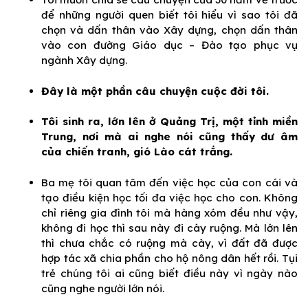
để những người quen biết tôi hiểu vì sao tôi đã
chọn và dấn thân vào Xây dựng, chọn dấn thân
vào con đường Giáo dục – Đào tạo phục vụ
ngành Xây dựng.
Đây là một phần câu chuyện cuộc đời tôi.
Tôi sinh ra, lớn lên ở Quảng Trị, một tỉnh miền
Trung, nơi mà ai nghe nói cũng thấy dư âm
của chiến tranh, gió Lào cát trắng.
Ba mẹ tôi quan tâm đến việc học của con cái và
tạo điều kiện học tối đa việc học cho con. Không
chỉ riêng gia đình tôi mà hàng xóm đều như vậy,
không đi học thì sau này đi cày ruộng. Mà lớn lên
thì chưa chắc có ruộng mà cày, vì đất đã được
hợp tác xã chia phần cho hộ nông dân hết rồi. Tụi
trẻ chúng tôi ai cũng biết điều này vì ngày nào
cũng nghe người lớn nói.