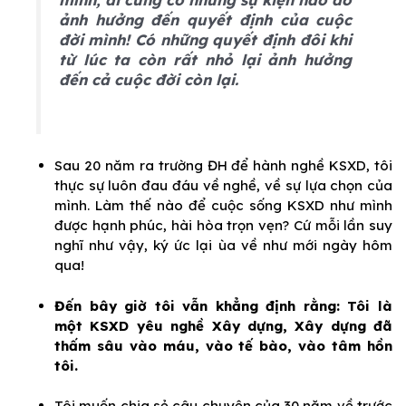
ảnh hưởng đến quyết định của cuộc
đời mình! Có những quyết định đôi khi
từ lúc ta còn rất nhỏ lại ảnh hưởng
đến cả cuộc đời còn lại.
Sau 20 năm ra trường ĐH để hành nghề KSXD, tôi
thực sự luôn đau đáu về nghề, về sự lựa chọn của
mình. Làm thế nào để cuộc sống KSXD như mình
được hạnh phúc, hài hòa trọn vẹn? Cứ mỗi lần suy
nghĩ như vậy, ký ức lại ùa về như mới ngày hôm
qua!
Đến bây giờ tôi vẫn khẳng định rằng: Tôi là
một KSXD yêu nghề Xây dựng, Xây dựng đã
thấm sâu vào máu, vào tế bào, vào tâm hồn
tôi.
Tôi muốn chia sẻ câu chuyện của 30 năm về trước