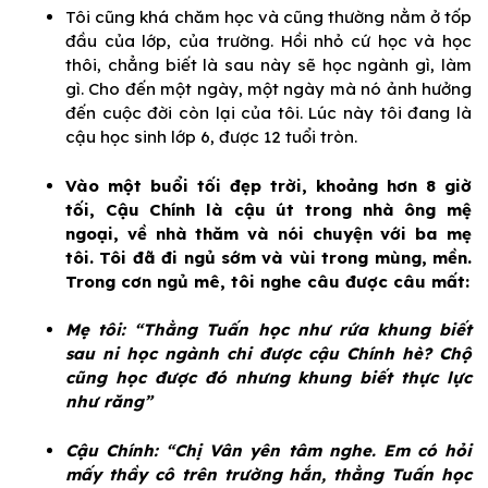
Tôi cũng khá chăm học và cũng thường nằm ở tốp
đầu của lớp, của trường. Hồi nhỏ cứ học và học
thôi, chẳng biết là sau này sẽ học ngành gì, làm
gì. Cho đến một ngày, một ngày mà nó ảnh hưởng
đến cuộc đời còn lại của tôi. Lúc này tôi đang là
cậu học sinh lớp 6, được 12 tuổi tròn.
Vào một buổi tối đẹp trời, khoảng hơn 8 giờ
tối, Cậu Chính là cậu út trong nhà ông mệ
ngoại, về nhà thăm và nói chuyện với ba mẹ
tôi. Tôi đã đi ngủ sớm và vùi trong mùng, mền.
Trong cơn ngủ mê, tôi nghe câu được câu mất:
Mẹ tôi: “Thằng Tuấn học như rứa khung biết
sau ni học ngành chi được cậu Chính hè? Chộ
cũng học được đó nhưng khung biết thực lực
như răng”
Cậu Chính: “Chị Vân yên tâm nghe. Em có hỏi
mấy thầy cô trên trường hắn, thằng Tuấn học